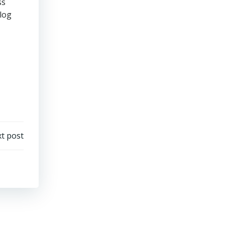
ss
log
t post