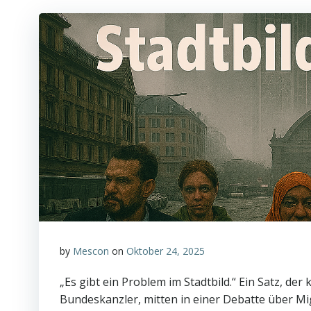
by
Mescon
on
Oktober 24, 2025
„Es gibt ein Problem im Stadtbild.“ Ein Satz, de
Bundeskanzler, mitten in einer Debatte über Migr