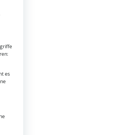
n
griffe
ren:
ht es
nne
ine