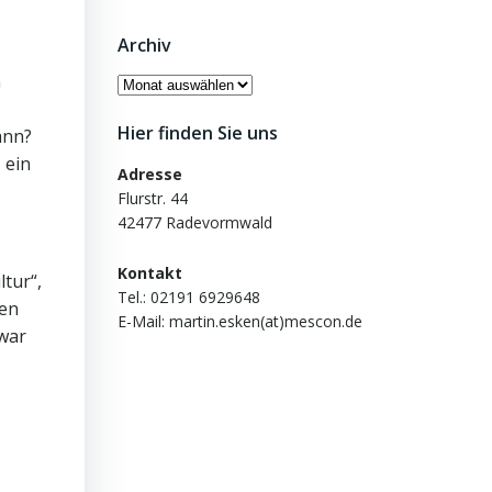
Archiv
n
Archiv
Hier finden Sie uns
ann?
 ein
Adresse
Flurstr. 44
42477 Radevormwald
Kontakt
ltur“,
Tel.: 02191 6929648
ßen
E-Mail: martin.esken(at)mescon.de
 war