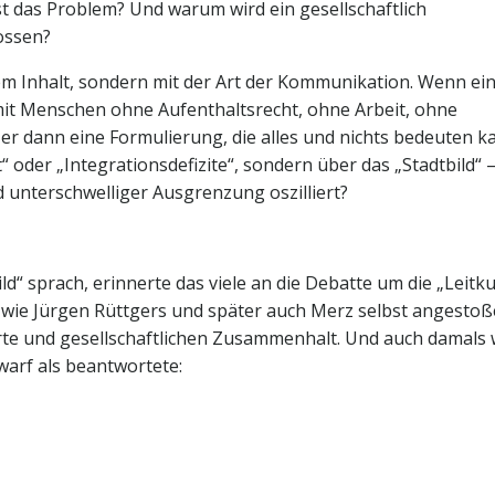
st das Problem? Und warum wird ein gesellschaftlich
ossen?
dem Inhalt, sondern mit der Art der Kommunikation. Wenn ei
it Menschen ohne Aufenthaltsrecht, ohne Arbeit, ohne
er dann eine Formulierung, die alles und nichts bedeuten k
“ oder „Integrationsdefizite“, sondern über das „Stadtbild“ –
d unterschwelliger Ausgrenzung oszilliert?
d“ sprach, erinnerte das viele an die Debatte um die „Leitku
n wie Jürgen Rüttgers und später auch Merz selbst angesto
rte und gesellschaftlichen Zusammenhalt. Und auch damals
warf als beantwortete: