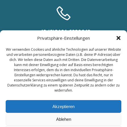
+49 (0)2191 6929648
Privatsphäre-Einstellungen
+49 (0) 151 46540315
Wir verwenden Cookies und ähnliche Technologien auf unserer Website
und verarbeiten personenbezogene Daten (z.B. deine IP-Adresse) über
dich. Wir teilen diese Daten auch mit Dritten. Die Datenverarbeitung
kann mit deiner Einwilligung oder auf Basis eines berechtigten
Interesses erfolgen, dem du in den individuellen Privatsphäre-
Einstellungen widersprechen kannst. Du hast das Recht, nur in
essenzielle Services einzuwilligen und deine Einwilligung in der
Datenschutzerklärung zu einem späteren Zeitpunkt zu ändern oder zu
widerrufen.
© 2026 Datenschutz in der
Akzeptieren
datengetriebenen Marketingwelt.
Created for free using WordPress
Ablehen
and
Colibri