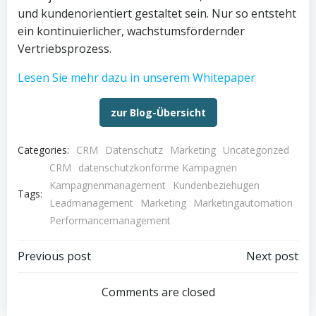
und kundenorientiert gestaltet sein. Nur so entsteht
ein kontinuierlicher, wachstumsfördernder
Vertriebsprozess.
Lesen Sie mehr dazu in unserem Whitepaper
zur Blog-Übersicht
Categories:
CRM
Datenschutz
Marketing
Uncategorized
CRM
datenschutzkonforme Kampagnen
Kampagnenmanagement
Kundenbeziehugen
Tags:
Leadmanagement
Marketing
Marketingautomation
Performancemanagement
Post
Post
Previous post
Next post
navigation
navigation
Comments are closed